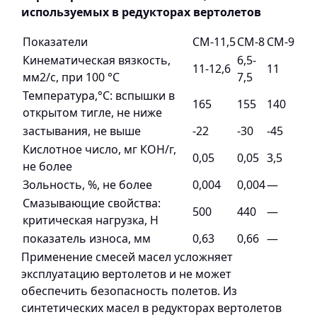
используемых в редукторах вертолетов
Показатели
СМ-11,5
СМ-8
СМ-9
Кинематическая вязкость,
6,5-
11-12,6
11
мм2/с, при 100 °С
7,5
Температура,°С: вспышки в
165
155
140
открытом тигле, не ниже
застывания, не выше
-22
-30
-45
Кислотное число, мг КОН/г,
0,05
0,05
3,5
не более
Зольность, %, не более
0,004
0,004
—
Смазывающие свойства:
500
440
—
критическая нагрузка, Н
показатель износа, мм
0,63
0,66
—
Применение смесей масел усложняет
эксплуатацию вертолетов и не может
обеспечить безопасность полетов. Из
синтетических масел в редукторах вертолетов