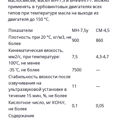
маслосмесей, масел МН-7,5 и ВНИИНП-7. Можно
применять в турбовинтовых двигателях всех
типов при температуре масла на выходе из
двигателя до 150 °С.
Показатели
МН-7,5у
СМ-4,5
Плотность при 20 °С, кг/м3, не
900
860
более
Кинематическая вязкость,
мм2/с, при температуре:
7,5
4,3-4,7
100’С, не менее
-35 ‘С, не более
7500
—
Стабильность вязкости после
озвучивания на
11
—
ультразвуковой установке в
течение 15 мин, %, не более
Кислотное число, мг КОН/г,
0,1
0,05
не более
Содержание