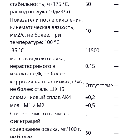
стабильность, ч (175 °С,
50
—
расход воздуха 10дм3/ч)
Показатели после окисления:
кинематическая вязкость,
10
—
мм2/с, не более, при
температуре: 100 °С
-35 °С
11500
—
массовая доля осадка,
нерастворимого в
0,15
—
изооктане,%, не более
коррозия на пластинках, г/м2,
Отсутствие
—
не более: сталь ШХ 15
алюминиевый сплав АК4
±0,2
—
медь М1 и М2
±0,5
—
Степень чистоты: число
1
—
фильтраций
содержание осадка, мг/100 г,
60
—
не более