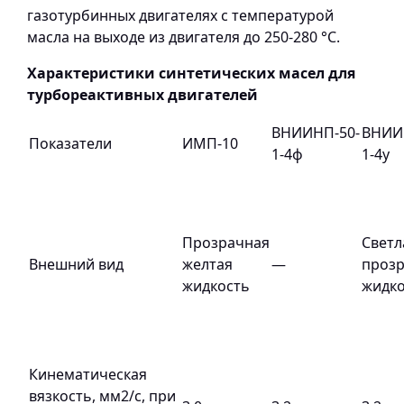
газотурбинных двигателях с температурой
масла на выходе из двигателя до 250-280 °С.
Характеристики синтетических масел для
турбореактивных двигателей
ВНИИНП-50-
ВНИИ
Показатели
ИМП-10
1-4ф
1-4у
Прозрачная
Светл
Внешний вид
желтая
—
проз
жидкость
жидко
Кинематическая
вязкость, мм2/с, при