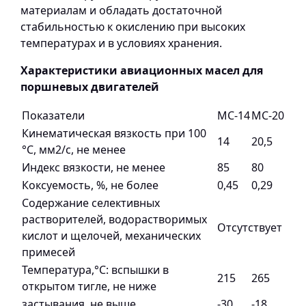
материалам и обладать достаточной
стабильностью к окислению при высоких
температурах и в условиях хранения.
Характеристики авиационных масел для
поршневых двигателей
Показатели
МС-14
МС-20
Кинематическая вязкость при 100
14
20,5
°С, мм2/с, не менее
Индекс вязкости, не менее
85
80
Коксуемость, %, не более
0,45
0,29
Содержание селективных
растворителей, водорастворимых
Отсутствует
кислот и щелочей, механических
примесей
Температура,°С: вспышки в
215
265
открытом тигле, не ниже
застывания, не выше
-30
-18