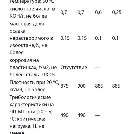
температуре: 50 °С
кислотное число, мг
0,7
0,7
0,6
0,25
КОН/г, не более
массовая доля
осадка,
нерастворимого в
0,15
0,15
0,1
0,1
изооктане,%, не
более
коррозия на
пластинках, г/м2, не
Отсутствие
—
более: сталь ШХ 15
Плотность при 20 °С,
875
900
885
885
кг/м3, не более
Трибологические
характеристики на
ЧШМТ при (20 ± 5)
490
490
—
°С: критическая
нагрузка, Н, не
менее