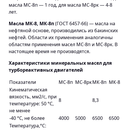
масла МС-8п — 1 год, для масла МС-8рк — 4-8
лет.
Масла МК-8, МК-8п
(ГОСТ 6457-66) — масла на
нефтяной основе, производились из бакинских
нефтей. Области их применения аналогичны
областям применения масел МС-8п и МС-8рк. В
настоящее время не производятся.
Характеристики минеральных масел для
турбореактивных двигателей
Показатели
МС-8п
МС-8рк
МК-8п
МК-8
Кинематическая
вязкость, мм2/с, при
8
8,3
температуре: 50 °С,
не менее
-40 °С, не более
4000
5000
6500
6500
Температура,°С: