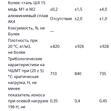
более: сталь ШХ 15
медь М1 и М2
±0,2
±1,5
±4,0
алюминиевый сплав
Отсутствие
±2,0
±1,0
АК4
Коксуемость, %, не
—
более
Плотность при
20 °С, кг/м3,
≥820
≤926
≤928
не более
Трибологические
характеристики на
ЧШМТ при (20 ± 5)
710
840
735
°С: критическая
нагрузка, Н, не
менее
показатель износа
при осевой нагрузке
0,35
0,4
0,45
196 Н, не