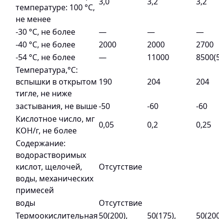
3,0
3,2
3,2
температуре: 100 °С,
не менее
-30 °С, не более
—
—
—
-40 °С, не более
2000
2000
2700
-54 °С, не более
—
11000
8500(
Температура,°С:
вспышки в открытом
190
204
204
тигле, не ниже
застывания, не выше
-50
-60
-60
Кислотное число, мг
0,05
0,2
0,25
КОН/г, не более
Содержание:
водорастворимых
кислот, щелочей,
Отсутствие
воды, механических
примесей
воды
Отсутствие
Термоокислительная
50(200),
50(175),
50(200