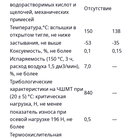
водорастворимых кислот и
Отсутствие
щелочей, механических
примесей
Температура,°С: вспышки в
150
138
открытом тигле, не ниже
застывания, не выше
-53
-35
Коксуемость, %, не более
0,1
0,15
Испаряемость (150 °С, 3 ч,
расход воздуха 1,5 дм3/мин),
7,0
—
%, не более
Трибологические
характеристики на ЧШМТ при
840
—
(20 ± 5) °С: критическая
нагрузка, Н, не менее
показатель износа при
осевой нагрузке 196 Н, не
0,5
—
более
Термоокислительная