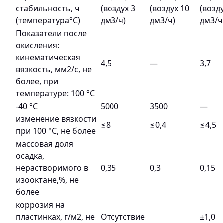
стабильность, ч
(воздух 3
(воздух 10
(возд
(температура°С)
дм3/ч)
дм3/ч)
дм3/ч
Показатели после
окисления:
кинематическая
4,5
—
3,7
вязкость, мм2/с, не
более, при
температуре: 100 °С
-40 °С
5000
3500
—
изменение вязкости
≤8
≤0,4
≤4,5
при 100 °С, не более
массовая доля
осадка,
нерастворимого в
0,35
0,3
0,15
изооктане,%, не
более
коррозия на
пластинках, г/м2, не
Отсутствие
±1,0