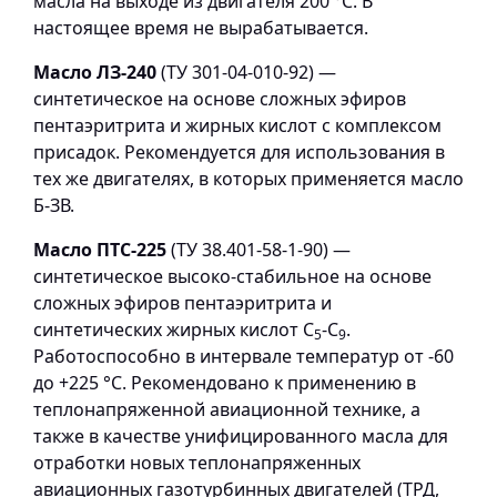
масла на выходе из двигателя 200 °С. В
настоящее время не вырабатывается.
Масло ЛЗ-240
(ТУ 301-04-010-92) —
синтетическое на основе сложных эфиров
пентаэритрита и жирных кислот с комплексом
присадок. Рекомендуется для использования в
тех же двигателях, в которых применяется масло
Б-ЗВ.
Масло ПТС-225
(ТУ 38.401-58-1-90) —
синтетическое высоко-стабильное на основе
сложных эфиров пентаэритрита и
синтетических жирных кислот С
-С
.
5
9
Работоспособно в интервале температур от -60
до +225 °С. Рекомендовано к применению в
теплонапряженной авиационной технике, а
также в качестве унифицированного масла для
отработки новых теплонапряженных
авиационных газотурбинных двигателей (ТРД,