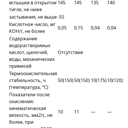
вспышки в открытом
145
145
135
140
тигле, не ниже
застывания, не выше
-55
Кислотное число, мг
0,05
0,15
0,04
0,04
КОН/г, не более
Содержание
водорастворимых
кислот, щелочей,
Отсутствие
воды, механических
примесей
Термоокислительная
стабильность, ч
50(150)
50(150)
10(175)
10(120)
(температура, °С)
Показатели после
окисления:
кинематическая
10
11
—
—
вязкость, мм2/с, не
более, при