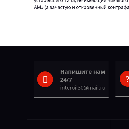
устаревшего типа, не имеющие никакого 
АМ» (а зачастую и откровенный контрафа
Напишите нам
24/7
interoil30@mail.ru