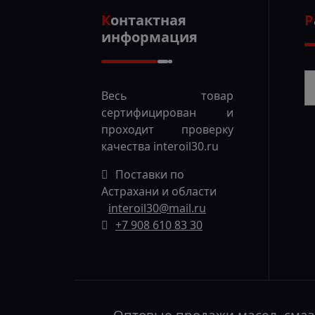
Контактная
информация
Р
Весь товар
сертифицирован и
проходит проверку
качества
interoil30.ru
Поставки по
Астрахани и области
interoil30@mail.ru
+7 908 610 83 30
Оптовые продажи масел, сма