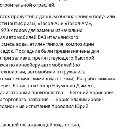
строительной отраслей.
 всех продуктов с данным обозначением получили
 (антифризы) «Тосол-А» и «Тосол-АМ»,
1970-х годов для замены изначально
ия автомобилей ВАЗ итальянского
й смесь воды, этиленгликоля, композиции
садок. Последние были предназначены для
 при заливке, препятствующего быстрой
хся по конвейеру автомобилей (по
технологии, автомобили отгружались
семи техническими жидкостями). Разработчиками
ьевич Борисов и Оскар Наумович Дымент,
ганизаторами производства — Евгений Борисович
ы торгового названия — Борис Владимирович
ррозионные испытания проводил Юрий
мерзающей охлаждающей жидкостью,