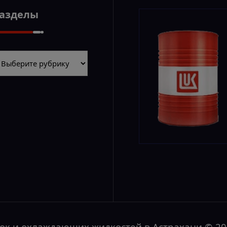
Разделы
азделы
зок и охлаждающих жидкостей в Астрахани © 2