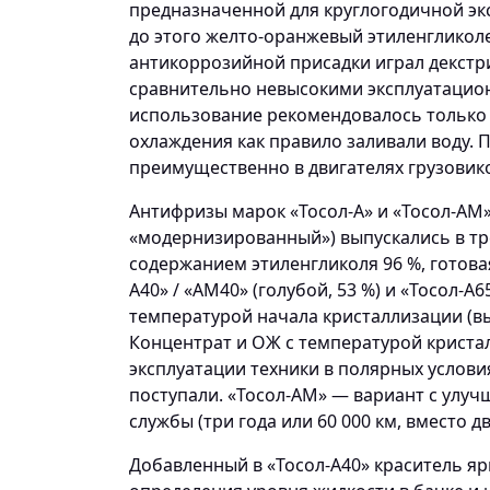
предназначенной для круглогодичной эк
до этого желто-оранжевый этиленгликол
антикоррозийной присадки играл декстри
сравнительно невысокими эксплуатацион
использование рекомендовалось только з
охлаждения как правило заливали воду. 
преимущественно в двигателях грузовик
Антифризы марок «Тосол-А» и «Тосол-АМ
«модернизированный») выпускались в трё
содержанием этиленгликоля 96 %, готов
А40» / «АМ40» (голубой, 53 %) и «Тосол-А
температурой начала кристаллизации (вы
Концентрат и ОЖ с температурой криста
эксплуатации техники в полярных услови
поступали. «Тосол-АМ» — вариант с улу
службы (три года или 60 000 км, вместо дву
Добавленный в «Тосол-А40» краситель яр