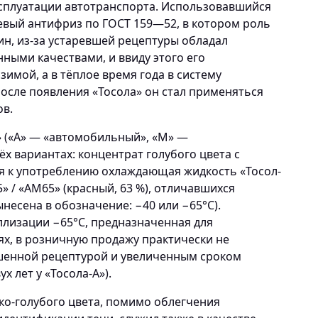
сплуатации автотранспорта. Использовавшийся
евый антифриз по ГОСТ 159—52, в котором роль
н, из-за устаревшей рецептуры обладал
ными качествами, и ввиду этого его
имой, а в тёплое время года в систему
После появления «Тосола» он стал применяться
ов.
» («А» — «автомобильный», «М» —
х вариантах: концентрат голубого цвета с
ая к употреблению охлаждающая жидкость «Тосол-
65» / «АМ65» (красный, 63 %), отличавшихся
несена в обозначение: −40 или −65°С).
ллизации −65°С, предназначенная для
ях, в розничную продажу практически не
чшенной рецептурой и увеличенным сроком
х лет у «Тосола-А»).
ко-голубого цвета, помимо облегчения