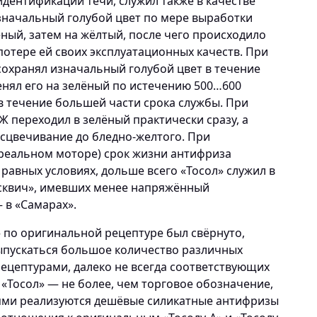
идентификации течи, служил также в качестве
значальный голубой цвет по мере выработки
ёный, затем на жёлтый, после чего происходило
отере ей своих эксплуатационных качеств. При
сохранял изначальный голубой цвет в течение
енял его на зелёный по истечению 500…600
 в течение большей части срока службы. При
 переходил в зелёный практически сразу, а
есцвечивание до бледно-желтого. При
 реальном моторе) срок жизни антифриза
 равных условиях, дольше всего «Тосол» служил в
осквич», имевших менее напряжённый
 в «Самарах».
» по оригинальной рецептуре был свёрнуто,
выпускаться большое количество различных
цептурами, далеко не всегда соответствующих
 «Тосол» — не более, чем торговое обозначение,
ми реализуются дешёвые силикатные антифризы