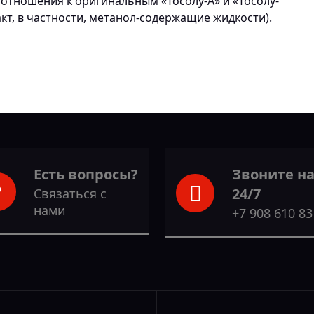
отношения к оригинальным «Тосолу-А» и «Тосолу-
кт, в частности, метанол-содержащие жидкости).
Есть вопросы?
Звоните н
24/7
Связаться с
нами
+7 908 610 83