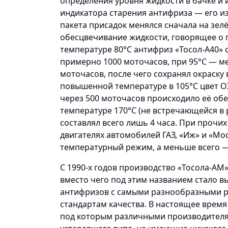
определения уровня жидкости в бачке и 
индикатора старения антифриза — его и
пакета присадок менялся сначала на зел
обесцвечивание жидкости, говорящее о п
температуре 80°С антифриз «Тосол-А40» 
примерно 1000 моточасов, при 95°С — м
моточасов, после чего сохранял окраску
повышенной температуре в 105°С цвет ОЖ
через 500 моточасов происходило её об
температуре 170°С (не встречающейся в
составлял всего лишь 4 часа. При прочих
двигателях автомобилей ГАЗ, «Иж» и «М
температурный режим, а меньше всего —
С 1990-х годов производство «Тосола-АМ
вместо чего под этим названием стало 
антифризов с самыми разнообразными ре
стандартам качества. В настоящее время
под которым различными производителя