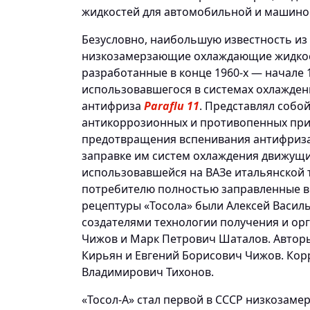
жидкостей для автомобильной и машино
Безусловно, наибольшую известность из
низкозамерзающие охлаждающие жидкости
разработанные в конце 1960-х — начале 
использовавшегося в системах охлажден
антифриза
Paraflu 11
. Представлял собо
антикоррозионных и противопенных при
предотвращения вспенивания антифриза
заправке им систем охлаждения движущи
использовавшейся на ВАЗе итальянской 
потребителю полностью заправленные в
рецептуры «Тосола» были Алексей Васил
создателями технологии получения и ор
Чижов и Марк Петрович Шаталов. Автор
Кирьян и Евгений Борисович Чижов. Ко
Владимирович Тихонов.
«Тосол-А» стал первой в СССР низкоза