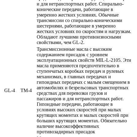
и для нетранспортных работ. Спирально-
конические передачи, работающие в
умеренно жестких условиях. Обычные
трансмиссии со спирально-коническими
шестернями, работающие в умеренно
жестких условиях по скоростям и нагрузкам.
Обладают лучшими противоизносными
свойствами, чем GL-2.
Трансмиссионные масла с высоким
содержанием присадок с уровнем
эксплуатационных свойств MIL-L-2105. Эти
масла применяются предпочтительно в
ступенчатых коробках передач и рулевых
механизмах, в главных передачах и
гипоидных передачах с малым смещением в
автомобилях и безрельсовых транспортных
GL-4
TM-4
средствах для перевозки грузов и
пассажиров и для нетранспортных работ.
Гипоидные передачи, работающие в
условиях высоких скоростей при малых
крутящих моментах и малых скоростей при
больших крутящих моментах. Обязательно
наличие высокоэффективных
противозадирных присадок