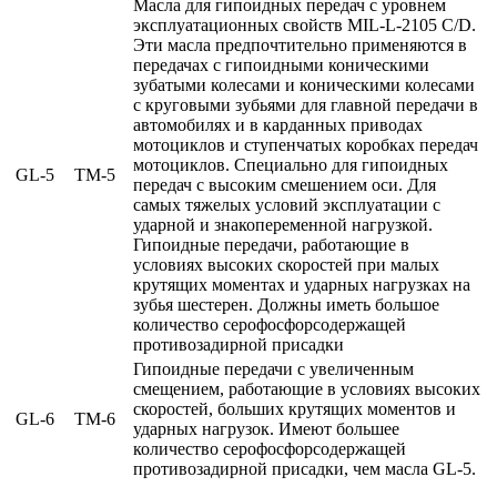
Масла для гипоидных передач с уровнем
эксплуатационных свойств MIL-L-2105 C/D.
Эти масла предпочтительно применяются в
передачах с гипоидными коническими
зубатыми колесами и коническими колесами
с круговыми зубьями для главной передачи в
автомобилях и в карданных приводах
мотоциклов и ступенчатых коробках передач
мотоциклов. Специально для гипоидных
GL-5
TM-5
передач с высоким смешением оси. Для
самых тяжелых условий эксплуатации с
ударной и знакопеременной нагрузкой.
Гипоидные передачи, работающие в
условиях высоких скоростей при малых
крутящих моментах и ударных нагрузках на
зубья шестерен. Должны иметь большое
количество серофосфорсодержащей
противозадирной присадки
Гипоидные передачи с увеличенным
смещением, работающие в условиях высоких
скоростей, больших крутящих моментов и
GL-6
TM-6
ударных нагрузок. Имеют большее
количество серофосфорсодержащей
противозадирной присадки, чем масла GL-5.