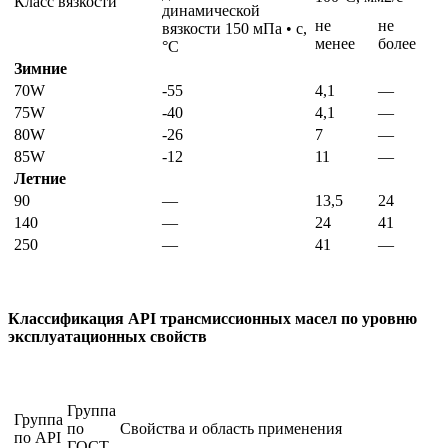
Класс вязкости
динамической
не
не
вязкости 150 мПа • с,
менее
более
°С
Зимние
70W
-55
4,1
—
75W
-40
4,1
—
80W
-26
7
—
85W
-12
11
—
Летние
90
—
13,5
24
140
—
24
41
250
—
41
—
Классификация API трансмиссионных масел по уровню
эксплуатационных свойств
Группа
Группа
по
Свойства и область применения
по API
ГОСТ