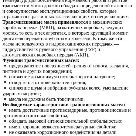
температур. Для обеспечения нормальной работы агрегатов
трансмиссии масло должно обладать определенной вязкостью
и совокупностью эксплуатационных свойств, которые
отражаются в различных классификациях и спецификациях.
Трансмиссионные масла применяются
в механических
коробках передач (МКП), раздаточных коробках, ведущих
мостах, то есть в тех агрегатах, в которых крутящий момент
двигателя передается зубчатыми колесами. К тому же эти
масла используются в гидромеханических передачах —
гидроусилителях рулевого управления (ГУР) и
автоматических коробках передач (АКП).
Функции трансмиссионных масел:
предохранение поверхностей трения от износа, заедания,
питтинга и других повреждений;
снижение до минимума потерь энергии на трение;
отвод тепла от поверхностей трения;
снижение шума и вибрации зубчатых колес, уменьшение
ударных нагрузок;
масла не должны быть токсичными.
Необходимые характеристики трансмиссионных масел:
иметь достаточные противозадирные, противоизносные и
противопиттинговые свойства;
обладать высокой антиокислительной стабильностью;
иметь хорошие вязкостно-температурные свойства;
не оказывать коррозионного воздействия на детали