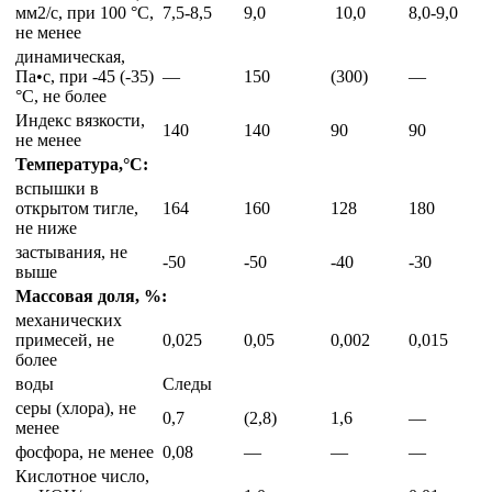
мм2/с, при 100 °С,
7,5-8,5
9,0
10,0
8,0-9,0
не менее
динамическая,
Па•с, при -45 (-35)
—
150
(300)
—
°С, не более
Индекс вязкости,
140
140
90
90
не менее
Температура,°С:
вспышки в
открытом тигле,
164
160
128
180
не ниже
застывания, не
-50
-50
-40
-30
выше
Массовая доля, %:
механических
примесей, не
0,025
0,05
0,002
0,015
более
воды
Следы
серы (хлора), не
0,7
(2,8)
1,6
—
менее
фосфора, не менее
0,08
—
—
—
Кислотное число,