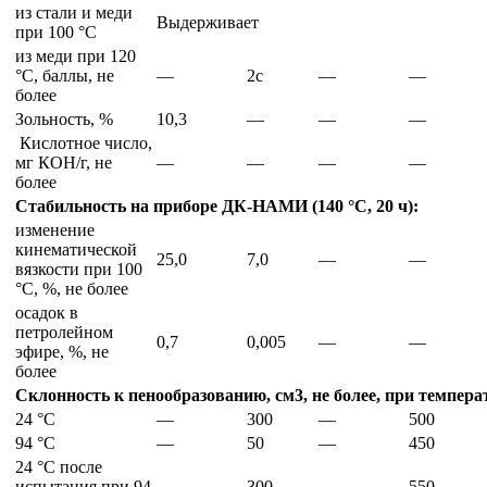
из стали и меди
Выдерживает
при 100 °С
из меди при 120
°С, баллы, не
—
2с
—
—
более
Зольность, %
10,3
—
—
—
Кислотное число,
мг КОН/г, не
—
—
—
—
более
Стабильность на приборе ДК-НАМИ (140 °С, 20 ч):
изменение
кинематической
25,0
7,0
—
—
вязкости при 100
°С, %, не более
осадок в
петролейном
0,7
0,005
—
—
эфире, %, не
более
Склонность к пенообразованию, см3, не более, при темпера
24 °С
—
300
—
500
94 °С
—
50
—
450
24 °С после
испытания при 94
—
300
—
550