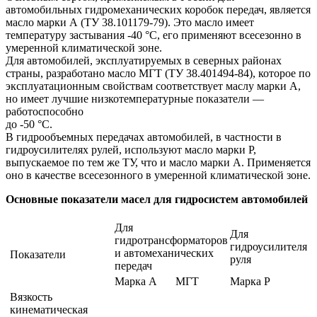
автомобильных гидромеханических коробок передач, является
масло марки А (ТУ 38.101179-79). Это масло имеет
температуру застывания -40 °С, его применяют всесезонно в
умеренной климатической зоне.
Для автомобилей, эксплуатируемых в северных районах
страны, разработано масло МГТ (ТУ 38.401494-84), которое по
эксплуатационным свойствам соответствует маслу марки А,
но имеет лучшие низкотемпературные показатели —
работоспособно
до -50 °С.
В гидрообъемных передачах автомобилей, в частности в
гидроусилителях рулей, используют масло марки Р,
выпускаемое по тем же ТУ, что и масло марки А. Применяется
оно в качестве всесезонного в умеренной климатической зоне.
Основные показатели масел для гидросистем автомобилей
Для
Для
гидротрансформаторов
гидроусилителя
и автомеханических
Показатели
руля
передач
Марка А
МГТ
Марка Р
Вязкость
кинематическая