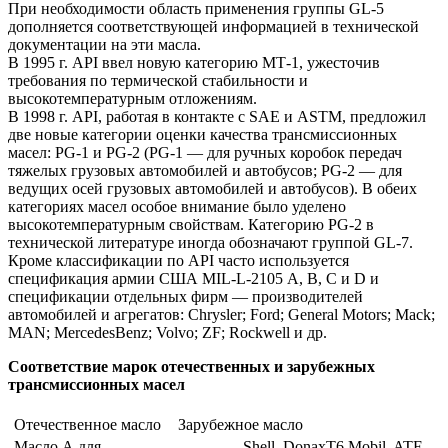
При необходимости область применения группы GL-5
дополняется соответствующей информацией в технической
документации на эти масла.
В 1995 г. API ввел новую категорию МТ-1, ужесточив
требования по термической стабильности и
высокотемпературным отложениям.
В 1998 г. API, работая в контакте с SAE и ASTM, предложил
две новые категории оценки качества трансмиссионных
масел: PG-1 и PG-2 (PG-1 — для ручных коробок передач
тяжелых грузовых автомобилей и автобусов; PG-2 — для
ведущих осей грузовых автомобилей и автобусов). В обеих
категориях масел особое внимание было уделено
высокотемпературным свойствам. Категорию PG-2 в
технической литературе иногда обозначают группой GL-7.
Кроме классификации по API часто используется
спецификация армии США MIL-L-2105 А, В, С и D и
спецификации отдельных фирм — производителей
автомобилей и агрегатов: Chrysler; Ford; General Motors; Mack;
MAN; MercedesBenz; Volvo; ZF; Rockwell и др.
Соответствие марок отечественных и зарубежных
трансмиссионных масел
Отечественное масло
Зарубежное масло
Масло А для
Shell, DonaxT6 Mobil, ATF