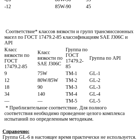
-12
85W-90
45
Соответствие* классов вязкости и групп трансмиссионных
масел по ГОСТ 17479.2-85 классификациям SAE J306С и
АРI
Класс
Группа по
Класс
вязкости по
ГОСТ
вязкости по
Группа по АРI
ГОСТ
17479.2-
SAE J306С
17479.2-85
85
9
75W
TM-1
GL-1
12
80W/85W
TM-2
GL-2
18
90
TM-3
GL-3
34
140
TM-4
GL-4
—
—
TM-5
GL-5
* Приблизительное соответствие. Для полного
соответствия необходимо проведение целого комплекса
испытаний по определенным методикам.
Справочно:
Группа GL-6 в настоящее время практически не используется.