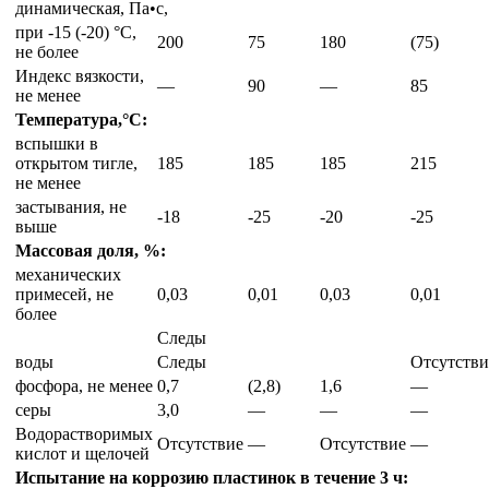
динамическая, Па•с,
при -15 (-20) °С,
200
75
180
(75)
не более
Индекс вязкости,
—
90
—
85
не менее
Температура,°С:
вспышки в
открытом тигле,
185
185
185
215
не менее
застывания, не
-18
-25
-20
-25
выше
Массовая доля, %:
механических
примесей, не
0,03
0,01
0,03
0,01
более
Следы
воды
Следы
Отсутстви
фосфора, не менее
0,7
(2,8)
1,6
—
серы
3,0
—
—
—
Водорастворимых
Отсутствие
—
Отсутствие
—
кислот и щелочей
Испытание на коррозию пластинок в течение 3 ч: