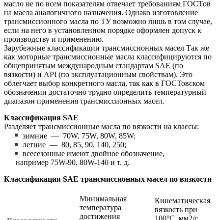
масло не по всем показателям отвечает требованиям ГОСТов
на масла аналогичного назначения. Однако изготовление
трансмиссионного масла по ТУ возможно лишь в том случае,
если на него в установленном порядке оформлен допуск к
производству и применению.
Зарубежные классификации трансмиссионных масел Так же
как моторные трансмиссионные масла классифицируются по
общепринятым международным стандартам SAE (по
вязкости) и API (по эксплуатационным свойствам). Это
облегчает выбор конкретного масла, так как в ГОСТовском
обозначении достаточно трудно определить температурный
диапазон применения трансмиссионных масел.
Классификация SAE
Разделяет трансмиссионные масла по вязкости на классы:
зимние — 70W, 75W, 80W, 85W;
летние — 80, 85, 90, 140, 250;
всесезонные имеют двойное обозначение,
например 75W-90, 80W-140 и т. д.
Классификация SAE трансмиссионных масел по вязкости
Минимальная
Кинематическая
температура
вязкость при
достижения
100°С, мм2/с