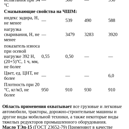
°С
Смазывающие свойства на ЧШМ:
индекс задира, Н,
—
539
490
588
не менее
нагрузка
сваривания, Н, не
—
3479
3283
3920
менее
показатель износа
при осевой
нагрузке 392 Н,
0,55
0,50
—
—
(20+5)°С, 1 ч, мм,
не более
Цвет, ед. ЦНТ, не
—
—
—
6,0
более
Плотность при 20
°С, кг/м3, не
950
910
930
910
более
Область применения охватывает
все грузовые и легковые
автомобили, тракторы, дорожно-строительные машины и
другие виды мобильной техники, а также некоторые виды
тяжелых редукторов промышленного оборудования.
Масло ТЭп-15
(ГОСТ 23652-79) Применяют в качестве