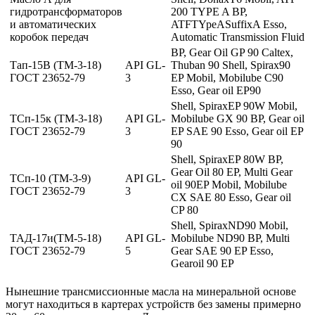
гидротрансформаторов
200 TYPE A BP,
и автоматических
ATFTYpeASuffixA Esso,
коробок передач
Automatic Transmission Fluid
BP, Gear Oil GP 90 Caltex,
Тап-15В (ТМ-3-18)
API GL-
Thuban 90 Shell, Spirax90
ГОСТ 23652-79
3
EP Mobil, Mobilube C90
Esso, Gear oil EP90
Shell, SpiraxEP 90W Mobil,
ТСп-15к (ТМ-3-18)
API GL-
Mobilube GX 90 BP, Gear oil
ГОСТ 23652-79
3
EP SAE 90 Esso, Gear oil EP
90
Shell, SpiraxEP 80W BP,
Gear Oil 80 EP, Multi Gear
ТСп-10 (ТМ-3-9)
API GL-
oil 90EP Mobil, Mobilube
ГОСТ 23652-79
3
CX SAE 80 Esso, Gear oil
CP 80
Shell, SpiraxND90 Mobil,
ТАД-17и(ТМ-5-18)
API GL-
Mobilube ND90 BP, Multi
ГОСТ 23652-79
5
Gear SAE 90 EP Esso,
Gearoil 90 EP
Нынешние трансмиссионные масла на минеральной основе
могут находиться в картерах устройств без замены примерно