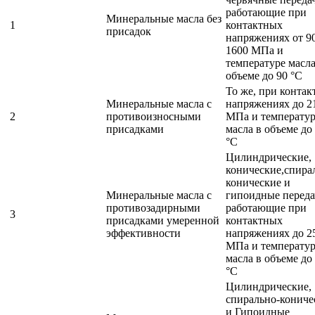
работающие при
Минеральные масла без
1
контактных
присадок
напряжениях от 9
1600 МПа и
температуре масла
объеме до 90 °С
То же, при конта
Минеральные масла с
напряжениях до 2
2
противоизносными
МПа и температу
присадками
масла в объеме до
°С
Цилиндрические,
конические,спира
конические и
Минеральные масла с
гипоидные переда
противозадирными
работающие при
3
присадками умеренной
контактных
эффективности
напряжениях до 2
МПа и температу
масла в объеме до
°С
Цилиндрические,
спирально-кониче
и Гипоидные