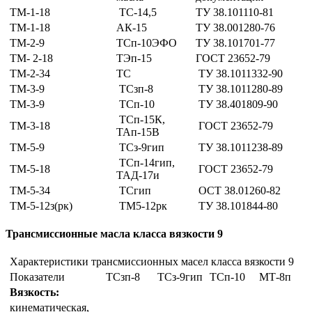
ТМ-1-18
ТС-14,5
ТУ 38.101110-81
ТМ-1-18
АК-15
ТУ 38.001280-76
ТМ-2-9
ТСп-10ЭФО
ТУ 38.101701-77
ТМ- 2-18
ТЭп-15
ГОСТ 23652-79
ТМ-2-34
ТС
ТУ 38.1011332-90
ТМ-3-9
ТСзп-8
ТУ 38.1011280-89
ТМ-3-9
ТСп-10
ТУ 38.401809-90
ТСп-15К,
ТМ-3-18
ГОСТ 23652-79
ТАп-15В
ТМ-5-9
ТСз-9гип
ТУ 38.1011238-89
ТСп-14гип,
ТМ-5-18
ГОСТ 23652-79
ТАД-17и
ТМ-5-34
ТСгип
ОСТ 38.01260-82
ТМ-5-12з(рк)
ТМ5-12рк
ТУ 38.101844-80
Трансмиссионные масла класса вязкости 9
Характеристики трансмиссионных масел класса вязкости 9
Показатели
ТСзп-8
ТСз-9гип
ТСп-10
МТ-8п
Вязкость:
кинематическая,