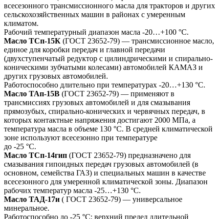
всесезонного трансмиссионного масла для тракторов и других
сельскохозяйственных машин в районах с умеренным
климатом.
Рабочий температурный диапазон масла -20…+100 °С.
Масло ТСп-15К
(ГОСТ 23652-79) — трансмиссионное масло,
единое для коробки передач и главной передачи
(двухступенчатый редуктор с цилиндрическими и спирально-
коническими зубчатыми колесами) автомобилей КАМАЗ и
других грузовых автомобилей.
Работоспособно длительно при температурах -20…+130 °С.
Масло ТАп-15В
(ГОСТ 23652-79) — применяют в
трансмиссиях грузовых автомобилей и для смазывания
прямозубых, спирально-конических и червячных передач, в
которых контактные напряжения достигают 2000 МПа, а
температура масла в объеме 130 °С. В средней климатической
зоне используют всесезонно при температуре
до -25 °С.
Масло ТСп-14гип
(ГОСТ 23652-79) предназначено для
смазывания гипоидных передач грузовых автомобилей (в
основном, семейства ГАЗ) и специальных машин в качестве
всесезонного для умеренной климатической зоны. Диапазон
рабочих температур масла -25…+130 °С.
Масло ТАД-17и
( ГОСТ 23652-79) — универсальное
минеральное.
Работоспособно до -25 °С; верхний предел длительной