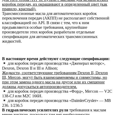
коробок передач, их окрашивают в определенный цвет (как
правило, красный).
Трансмиссионные масла для автоматических коробок
переключения передач (АКПП) не располагают собственной
классификацией по API. В связи с тем, что к ним
предъявляются особые требования, крупнейшие
производители этих коробок разработали отдельные
спецификации для автоматических трансмиссионных
жидкостей.
В настоящее время действуют следующие спецификации:
для коробок передач производства «Дженерал моторс»,
Dexron, Dexron II и III и Allison;
Жидкости, соответствующие требованиям Dexron II, Dexron
III, Mercon, могут быть взаимозаменяемы и совместимы, но
при этом замена одного масла на другое или их смешение
должны допускаться автопроизводителем.
для коробок передач производства «Форд», Мегсоn — V2C
138-CJ или М2С 166Н.
для коробок передач производства «DaimlerCrysler» — MB
236. 1/236.5
В гидравлических усилителях руля
требования к маслам
менее жесткие, поскольку там нет необходимости