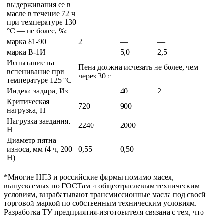
выдерживания ее в
масле в течение 72 ч
при температуре 130
°С — не более, %:
марка 81-90
2
—
—
марка В-1И
—
5,0
2,5
Испытание на
Пена должна исчезать не более, чем
вспенивание при
через 30 с
температуре 125 °С
Индекс задира, Из
—
40
2
Критическая
720
900
—
нагрузка, Н
Нагрузка заедания,
2240
2000
—
Н
Диаметр пятна
износа, мм (4 ч, 200
0,55
0,50
—
Н)
*Многие НПЗ и российские фирмы помимо масел,
выпускаемых по ГОСТам и общеотраслевым техническим
условиям, вырабатывают трансмиссионные масла под своей
торговой маркой по собственным техническим условиям.
Разработка ТУ предприятия-изготовителя связана с тем, что