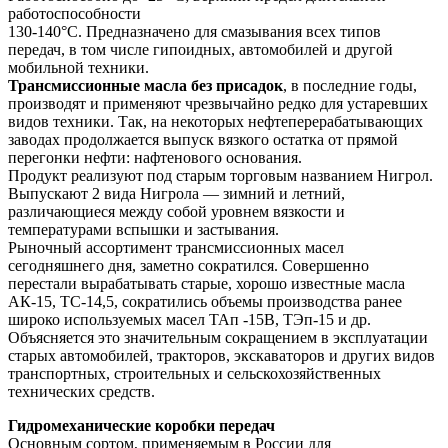
работоспособности
130-140°С. Предназначено для смазывания всех типов
передач, в том числе гипоидных, автомобилей и другой
мобильной техники.
Трансмиссионные масла без присадок
, в последние годы,
производят и применяют чрезвычайно редко для устаревших
видов техники. Так, на некоторых нефтеперерабатывающих
заводах продолжается выпуск вязкого остатка от прямой
перегонки нефти: нафтенового основания.
Продукт реализуют под старым торговым названием Нигрол.
Выпускают 2 вида Нигрола — зимний и летний,
различающиеся между собой уровнем вязкости и
температурами вспышки и застывания.
Рыночный ассортимент трансмиссионных масел
сегодняшнего дня, заметно сократился. Совершенно
перестали вырабатывать старые, хорошо известные масла
АК-15, ТС-14,5, сократились объемы производства ранее
широко используемых масел ТАп -15В, ТЭп-15 и др.
Объясняется это значительным сокращением в эксплуатации
старых автомобилей, тракторов, экскаваторов и других видов
транспортных, строительных и сельскохозяйственных
технических средств.
Гидромеханические коробки передач
Основным сортом, применяемым в России для