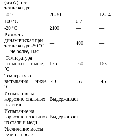
(ммУс) при
температуре:
50 °С
20-30
—
12-14
100 °С
—
6-7
—
-20 °С
2100
—
—
Вязкость
динамическая при
—
400
—
температуре -50 °С
— не более, Пас
Температура
вспышки — выше,
175
160
163
°С,
Температура
застывания — ниже,
-40
-55
-45
°С
Испытания на
коррозию стальных
Выдерживает
пластин
Испытание на
коррозию пластинок
Выдерживает
из стали и меди
Увеличение массы
резины после