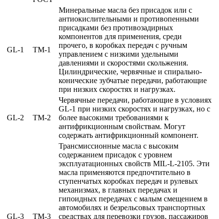
Минеральные масла без присадок или с
антиокислительными и противопенными
присадками без противозадирных
компонентов для применения, среди
прочего, в коробках передач с ручным
GL-1
TM-1
управлением с низкими удельными
давлениями и скоростями скольжения.
Цилиндрические, червячные и спирально-
конические зубчатые передачи, работающие
при низких скоростях и нагрузках.
Червячные передачи, работающие в условиях
GL-1 при низких скоростях и нагрузках, но с
GL-2
ТМ-2
более высокими требованиями к
антифрикционным свойствам. Могут
содержать антифрикционный компонент.
Трансмиссионные масла с высоким
содержанием присадок с уровнем
эксплуатационных свойств MIL-L-2105. Эти
масла применяются предпочтительно в
ступенчатых коробках передач и рулевых
механизмах, в главных передачах и
гипоидных передачах с малым смещением в
автомобилях и безрельсовых транспортных
GL-3
TM-3
средствах для перевозки грузов, пассажиров