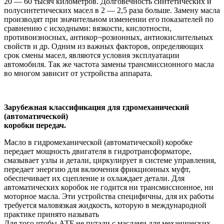
20 — 60 тысяч километров. Долговечность синтетических и
полусинтетических масел в 2 — 2,5 раза больше. Замену масла
производят при значительном изменении его показателей по
сравнению с исходными: вязкости, кислотности,
противоизносных, антикор¬розионных, антиокислительных
свойств и др. Одним из важных факторов, определяющих
срок смены масел, являются условия эксплуатации
автомобиля. Так же частота замены трансмиссионного масла
во многом зависит от устройства аппарата.
Зарубежная классификация для гдромеханический
(автоматической)
коробки передач.
Масло в гидромеханической (автоматической) коробке
передает мощность двигателя в гидротрансформаторе,
смазывает узлы и детали, циркулирует в системе управления,
передает энергию для включения фрикционных муфт,
обеспечивает их сцепление и охлаждает детали. Для
автоматических коробок не годится ни трансмиссионное, ни
моторное масла. Эти устройства специфичны, для их работы
требуется маловязкая жидкость, которую в международной
практике принято называть
Для того чтобы АТF не путали с маслами для механических