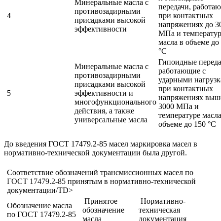
Минеральные масла с
передачи, работа
противозадирными
4
при контактных
присадками высокой
напряжениях до 3
эффективности
МПа и температу
масла в объеме до
°С
Гипоидные переда
Минеральные масла с
работающие с
противозадирными
ударными нагруз
присадками высокой
при контактных
5
эффективности и
напряжениях выш
многофункционального
3000 МПа и
действия, а также
температуре масла
универсальные масла
объеме до 150 °С
До введения ГОСТ 17479.2-85 масел маркировка масел в
нормативно-технической документации была другой.
Соответствие обозначений трансмиссионных масел по
ГОСТ 17479.2-85 принятым в нормативно-технической
документации/TD>
Принятое
Нормативно-
Обозначение масла
обозначение
техническая
по ГОСТ 17479.2-85
масла
документация