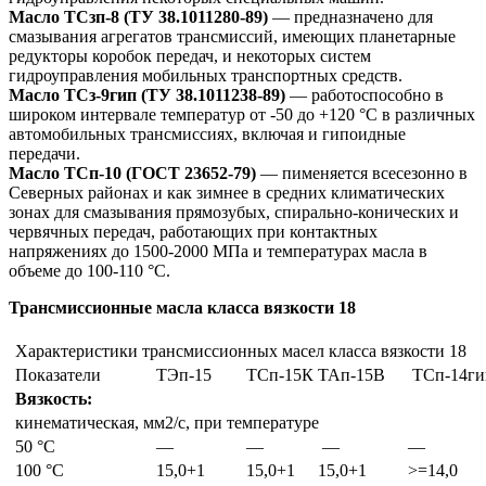
Масло ТСзп-8 (ТУ 38.1011280-89)
— предназначено для
смазывания агрегатов трансмиссий, имеющих планетарные
редукторы коробок передач, и некоторых систем
гидроуправления мобильных транспортных средств.
Масло ТСз-9гип (ТУ 38.1011238-89)
— работоспособно в
широком интервале температур от -50 до +120 °С в различных
автомобильных трансмиссиях, включая и гипоидные
передачи.
Масло ТСп-10 (ГОСТ 23652-79)
— пименяется всесезонно в
Северных районах и как зимнее в средних климатических
зонах для смазывания прямозубых, спирально-конических и
червячных передач, работающих при контактных
напряжениях до 1500-2000 МПа и температурах масла в
объеме до 100-110 °C.
Трансмиссионные масла класса вязкости 18
Характеристики трансмиссионных масел класса вязкости 18
Показатели
ТЭп-15
ТСп-15К
ТАп-15В
ТСп-14ги
Вязкость:
кинематическая, мм2/с, при температуре
50 °С
—
—
—
—
100 °С
15,0+1
15,0+1
15,0+1
>=14,0