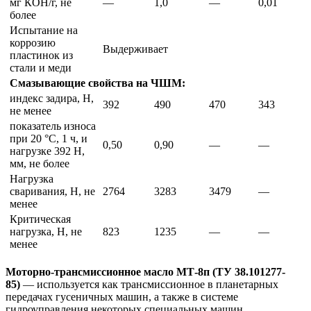
мг КОН/г, не
—
1,0
—
0,01
более
Испытание на
коррозию
Выдерживает
пластинок из
стали и меди
Смазывающие свойства на ЧШМ:
индекс задира, Н,
392
490
470
343
не менее
показатель износа
при 20 °С, 1 ч, и
0,50
0,90
—
—
нагрузке 392 Н,
мм, не более
Нагрузка
сваривания, Н, не
2764
3283
3479
—
менее
Критическая
нагрузка, Н, не
823
1235
—
—
менее
Моторно-трансмиссионное масло МТ-8п (ТУ 38.101277-
85)
— используется как трансмиссионное в планетарных
передачах гусеничных машин, а также в системе
гидроуправления некоторых специальных машин.