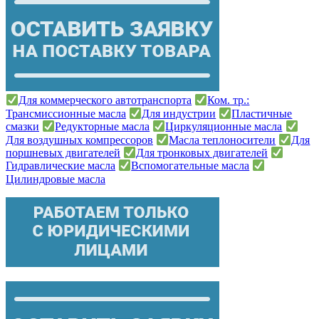
Для коммерческого автотранспорта
Ком. тр.:
Трансмиссионные масла
Для индустрии
Пластичные
смазки
Редукторные масла
Циркуляционные масла
Для воздушных компрессоров
Масла теплоносители
Для
поршневых двигателей
Для тронковых двигателей
Гидравлические масла
Вспомогательные масла
Цилиндровые масла