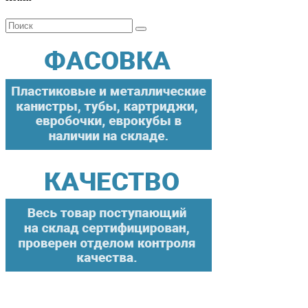
Поиск
для: