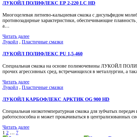
ЛУКОЙЛ ПОЛИФЛЕКС ЕР 2-220 LC HD
Многоцелевая литиево-кальциевая смазка с дисульфидом мо
противозадирные характеристики, обеспечивающие плавность 
а…
Читать далее
Лукойл
,
Пластичные смазки
ЛУКОЙЛ ПОЛИФЛЕКС PU 1,5-460
Специальная смазка на основе полимочевины ЛУКОЙЛ ПОЛИФЛ
прочих агрессивных сред, встречающихся в металлургии, а так
Читать далее
Лукойл
,
Пластичные смазки
ЛУКОЙЛ КАРБОФЛЕКС АРКТИК OG 900 HD
Специальная низкотемпературная смазка для зубчатых пере
работоспособна и может прокачиваться в централизованных си
Читать далее
Пагинация
1
2
…
7