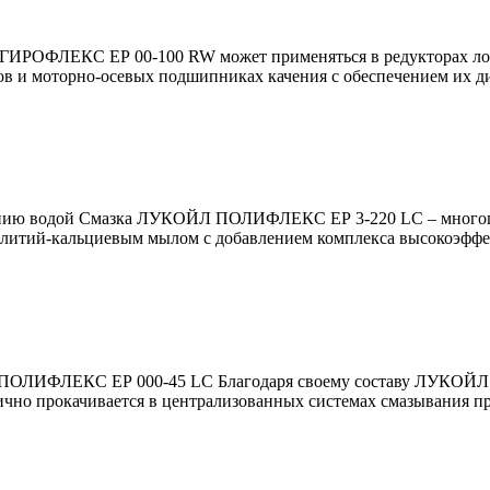
ГИРОФЛЕКС ЕР 00-100 RW может применяться в редукторах локо
в и моторно-осевых подшипниках качения с обеспечением их д
анию водой Смазка ЛУКОЙЛ ПОЛИФЛЕКС ЕР 3-220 LC – многоцел
 литий-кальциевым мылом с добавлением комплекса высокоэфф
ПОЛИФЛЕКС ЕР 000-45 LC Благодаря своему составу ЛУКОЙЛ 
ично прокачивается в централизованных системах смазывания п