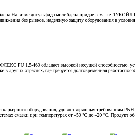
либдена Наличие дисульфида молибдена придает смазке ЛУКО
движения без рывков, надежную защиту оборудования в условия
ЕКС PU 1,5-460 обладает высокой несущей способностью, уст
же в других отраслях, где требуется долговременная работоспос
дач и карьерного оборудования, удовлетворяющая требовани
стемах смазки при температурах от –50 °С до –20 °С. Продукт 