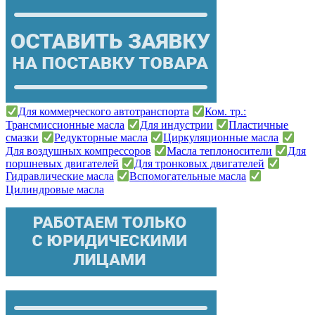
Для коммерческого автотранспорта
Ком. тр.:
Трансмиссионные масла
Для индустрии
Пластичные
смазки
Редукторные масла
Циркуляционные масла
Для воздушных компрессоров
Масла теплоносители
Для
поршневых двигателей
Для тронковых двигателей
Гидравлические масла
Вспомогательные масла
Цилиндровые масла