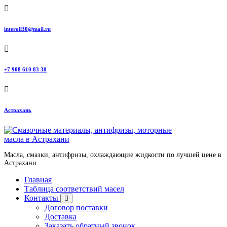
Перейти
к
содержанию
interoil30@mail.ru
+7 908 610 83 30
Астрахань
Масла, смазки, антифризы, охлаждающие жидкости по лучшей цене в
Астрахани
Главная
Таблица соответствий масел
Контакты
Договор поставки
Доставка
Заказать обратный звонок