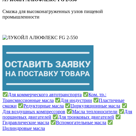
Смазка для высоконагруженных узлов пищевой
промышленности
Для коммерческого автотранспорта
Ком. тр.:
Трансмиссионные масла
Для индустрии
Пластичные
смазки
Редукторные масла
Циркуляционные масла
Для воздушных компрессоров
Масла теплоносители
Для
поршневых двигателей
Для тронковых двигателей
Гидравлические масла
Вспомогательные масла
Цилиндровые масла