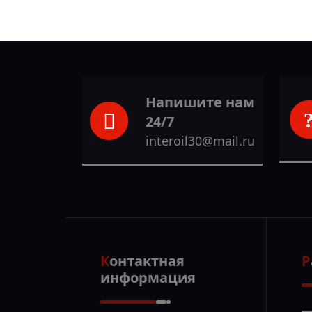
Напишите нам
24/7
interoil30@mail.ru
Контактная
информация