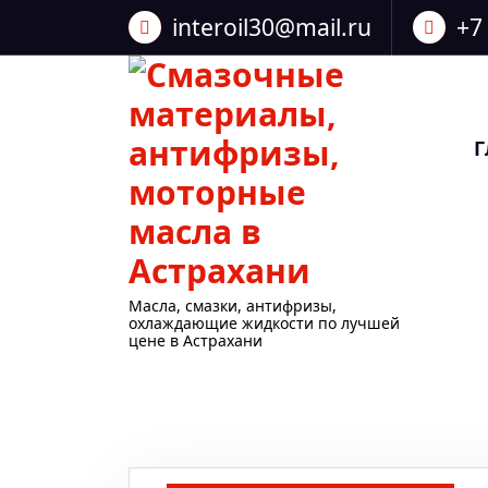
Перейти
interoil30@mail.ru
+7
к
содержанию
Г
Масла, смазки, антифризы,
охлаждающие жидкости по лучшей
цене в Астрахани