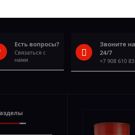
Есть вопросы?
Звоните н
24/7
Связаться с
нами
+7 908 610 83
Разделы