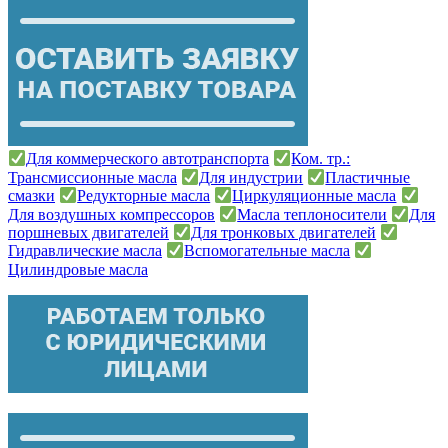
Для коммерческого автотранспорта
Ком. тр.:
Трансмиссионные масла
Для индустрии
Пластичные
смазки
Редукторные масла
Циркуляционные масла
Для воздушных компрессоров
Масла теплоносители
Для
поршневых двигателей
Для тронковых двигателей
Гидравлические масла
Вспомогательные масла
Цилиндровые масла