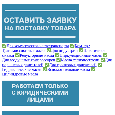
Для коммерческого автотранспорта
Ком. тр.:
Трансмиссионные масла
Для индустрии
Пластичные
смазки
Редукторные масла
Циркуляционные масла
Для воздушных компрессоров
Масла теплоносители
Для
поршневых двигателей
Для тронковых двигателей
Гидравлические масла
Вспомогательные масла
Цилиндровые масла