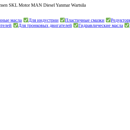
imsen SKL Motor MAN Diesel Yanmar Wartsila
онные масла
Для индустрии
Пластичные смазки
Редуктор
ателей
Для тронковых двигателей
Гидравлические масла