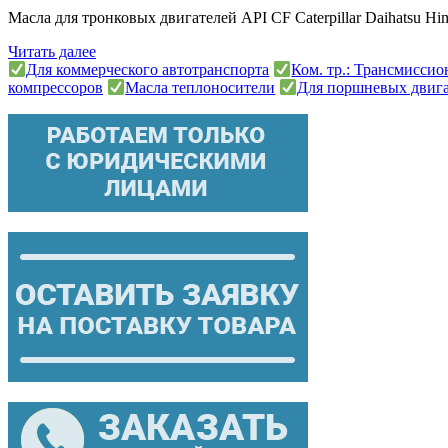
Масла для тронковых двигателей API CF Caterpillar Daihatsu H
Читать далее
Для коммерческого автотранспорта
Ком. тр.: Трансмисси
компрессоров
Масла теплоносители
Для поршневых двиг