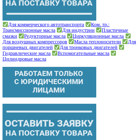
Для коммерческого автотранспорта
Ком. тр.:
Трансмиссионные масла
Для индустрии
Пластичные
смазки
Редукторные масла
Циркуляционные масла
Для воздушных компрессоров
Масла теплоносители
Для
поршневых двигателей
Для тронковых двигателей
Гидравлические масла
Вспомогательные масла
Цилиндровые масла