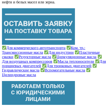
нефти и белых масел или зерна.
Для коммерческого автотранспорта
Ком. тр.:
Трансмиссионные масла
Для индустрии
Пластичные
смазки
Редукторные масла
Циркуляционные масла
Для воздушных компрессоров
Масла теплоносители
Для
поршневых двигателей
Для тронковых двигателей
Гидравлические масла
Вспомогательные масла
Цилиндровые масла