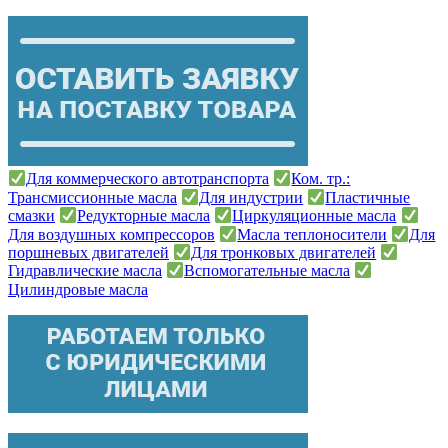
Для коммерческого автотранспорта
Ком. тр.:
Трансмиссионные масла
Для индустрии
Пластичные
смазки
Редукторные масла
Циркуляционные масла
Для воздушных компрессоров
Масла теплоносители
Для
поршневых двигателей
Для тронковых двигателей
Гидравлические масла
Вспомогательные масла
Цилиндровые масла