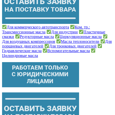
Для коммерческого автотранспорта
Ком. тр.:
Трансмиссионные масла
Для индустрии
Пластичные
смазки
Редукторные масла
Циркуляционные масла
Для воздушных компрессоров
Масла теплоносители
Для
поршневых двигателей
Для тронковых двигателей
Гидравлические масла
Вспомогательные масла
Цилиндровые масла