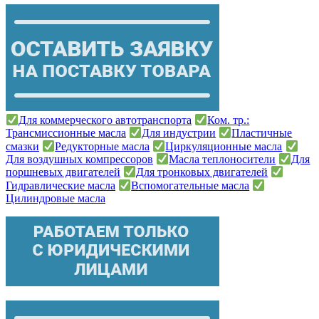
Для коммерческого автотранспорта
Ком. тр.:
Трансмиссионные масла
Для индустрии
Пластичные
смазки
Редукторные масла
Циркуляционные масла
Для воздушных компрессоров
Масла теплоносители
Для
поршневых двигателей
Для тронковых двигателей
Гидравлические масла
Вспомогательные масла
Цилиндровые масла