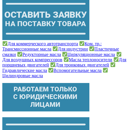
Для коммерческого автотранспорта
Ком. тр.:
Трансмиссионные масла
Для индустрии
Пластичные
смазки
Редукторные масла
Циркуляционные масла
Для воздушных компрессоров
Масла теплоносители
Для
поршневых двигателей
Для тронковых двигателей
Гидравлические масла
Вспомогательные масла
Цилиндровые масла