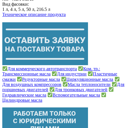
Вид фасовки:
1 л, 4 л, 5 л, 50 л, 216.5 л
Техническое описание продукта
Для коммерческого автотранспорта
Ком. тр.:
Трансмиссионные масла
Для индустрии
Пластичные
смазки
Редукторные масла
Циркуляционные масла
Для воздушных компрессоров
Масла теплоносители
Для
поршневых двигателей
Для тронковых двигателей
Гидравлические масла
Вспомогательные масла
Цилиндровые масла