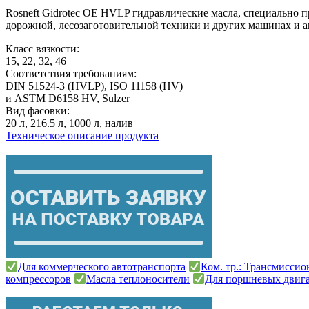
Rosneft Gidrotec OE HVLP гидравлические масла, специально п
дорожной, лесозаготовительной техники и других машинах и а
Класс вязкости:
15, 22, 32, 46
Соответствия требованиям:
DIN 51524-3 (HVLP), ISO 11158 (HV)
и ASTM D6158 HV, Sulzer
Вид фасовки:
20 л, 216.5 л, 1000 л, налив
Техническое описание продукта
Для коммерческого автотранспорта
Ком. тр.: Трансмисси
компрессоров
Масла теплоносители
Для поршневых двиг