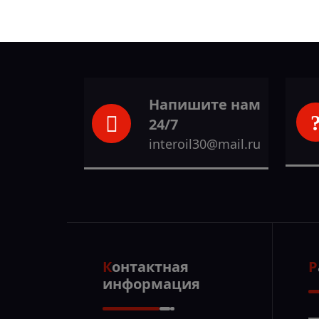
Напишите нам
24/7
interoil30@mail.ru
Контактная
информация