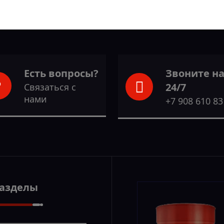
Есть вопросы?
Звоните н
24/7
Связаться с
нами
+7 908 610 83
Разделы