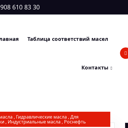
 908 610 83 30
лавная
Таблица соответствий масел
Контакты
масла
,
Гидравлические масла
,
Для
ки
,
Индустриальные масла
,
Роснефть