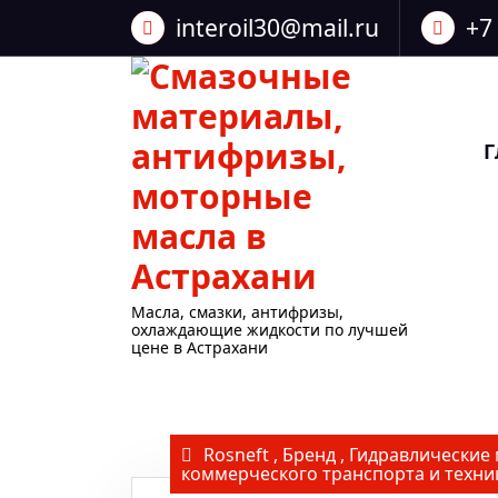
Перейти
interoil30@mail.ru
+7
к
содержанию
Г
Масла, смазки, антифризы,
охлаждающие жидкости по лучшей
цене в Астрахани
Rosneft
,
Бренд
,
Гидравлические 
коммерческого транспорта и техни