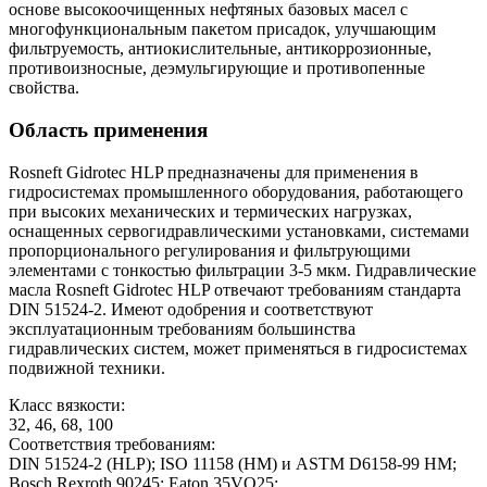
основе высокоочищенных нефтяных базовых масел с
многофункциональным пакетом присадок, улучшающим
фильтруемость, антиокислительные, антикоррозионные,
противоизносные, деэмульгирующие и противопенные
свойства.
Область применения
Rosneft Gidrotec HLP предназначены для применения в
гидросистемах промышленного оборудования, работающего
при высоких механических и термических нагрузках,
оснащенных сервогидравлическими установками, системами
пропорционального регулирования и фильтрующими
элементами с тонкостью фильтрации 3-5 мкм. Гидравлические
масла Rosneft Gidrotec HLP отвечают требованиям стандарта
DIN 51524-2. Имеют одобрения и соответствуют
эксплуатационным требованиям большинства
гидравлических систем, может применяться в гидросистемах
подвижной техники.
Класс вязкости:
32, 46, 68, 100
Соответствия требованиям:
DIN 51524-2 (HLP); ISO 11158 (HM) и ASTM D6158-99 HM;
Bosch Rexroth 90245; Eaton 35VQ25;