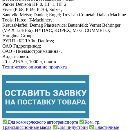
Parker-Denison HF-0, HF-1, HF-2;
Fives (P-68, P-69, P-70); Sulzer;
Sandvik; Metso; Danieli; Engel; Trevisan Cometal; Dalian Machine
Tools; Hurco; T-Machinery;
KraussMaffei; Demag Plastservice; Battenfeld; Vernet Behringer
(VP-X 124/166); HYDAC; KOPEX; Masa; COMMETO;
Honghua Group;
РУПП «БЕЛАЗ»; Danfoss;
ОАО Гидропривод;
ОАО «Пневмостроймашина».
Вид фасовки:
20 л, 216.5 л, 1000 л, налив
Техническое описание продукта
Для коммерческого автотранспорта
Ком. тр.:
Трансмиссионные масла
Для индустрии
Пластичные