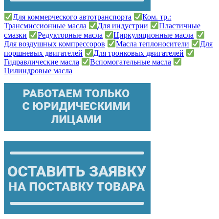
Для коммерческого автотранспорта
Ком. тр.:
Трансмиссионные масла
Для индустрии
Пластичные
смазки
Редукторные масла
Циркуляционные масла
Для воздушных компрессоров
Масла теплоносители
Для
поршневых двигателей
Для тронковых двигателей
Гидравлические масла
Вспомогательные масла
Цилиндровые масла