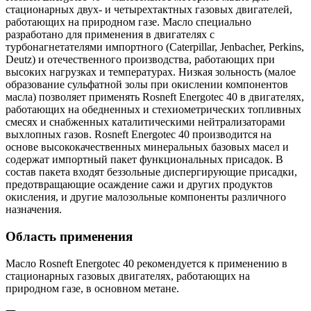
стационарных двух- и четырехтактных газовых двигателей,
работающих на природном газе. Масло специально
разработано для применения в двигателях с
турбонагнетателями импортного (Caterpillar, Jenbacher, Perkins,
Deutz) и отечественного производства, работающих при
высоких нагрузках и температурах. Низкая зольность (малое
образование сульфатной золы при окислении компонентов
масла) позволяет применять Rosneft Energotec 40 в двигателях,
работающих на обедненных и стехиометрических топливных
смесях и снабженных каталитическими нейтрализаторами
выхлопных газов. Rosneft Energotec 40 производится на
основе высококачественных минеральных базовых масел и
содержат импортный пакет функциональных присадок. В
состав пакета входят беззольные диспергирующие присадки,
предотвращающие осаждение сажи и других продуктов
окисления, и другие малозольные компоненты различного
назначения.
Область применения
Масло Rosneft Energotec 40 рекомендуется к применению в
стационарных газовых двигателях, работающих на
природном газе, в основном метане.