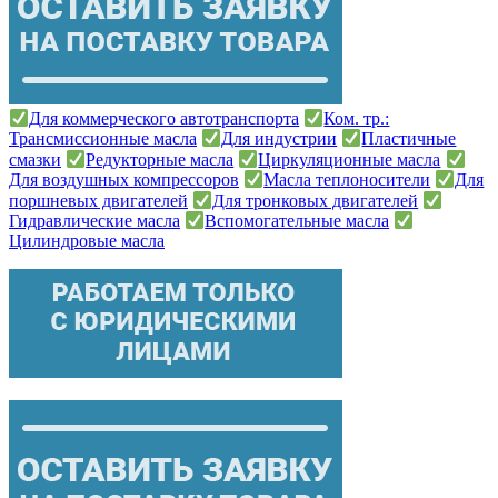
Для коммерческого автотранспорта
Ком. тр.:
Трансмиссионные масла
Для индустрии
Пластичные
смазки
Редукторные масла
Циркуляционные масла
Для воздушных компрессоров
Масла теплоносители
Для
поршневых двигателей
Для тронковых двигателей
Гидравлические масла
Вспомогательные масла
Цилиндровые масла