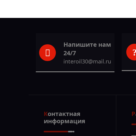
Напишите нам
24/7
interoil30@mail.ru
Контактная
информация