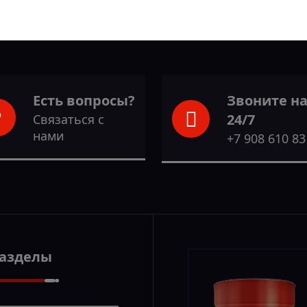
Есть вопросы?
Звоните н
24/7
Связаться с
нами
+7 908 610 83
Разделы