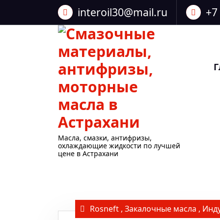
Перейти
interoil30@mail.ru
+7
к
содержанию
Г
Масла, смазки, антифризы,
охлаждающие жидкости по лучшей
цене в Астрахани
Rosneft
,
Закалочные масла
,
Инд