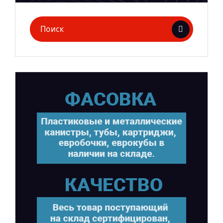
Поиск
для: