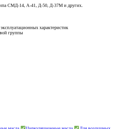
ипа СМД-14, А-41, Д-50, Д-37М и других.
ь эксплуатационных характеристик
евой группы
ные масла
Циркуляционные масла
Для воздушных