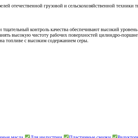
лей отечественной грузовой и сельскохозяйственной техники т
 и тщательный контроль качества обеспечивают высокий уровен
анять высокую чистоту рабочих поверхностей цилиндро-поршн
 на топливе с высоким содержанием серы.
онные масла
Для индустрии
Пластичные смазки
Редуктор