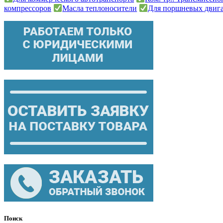
компрессоров
Масла теплоносители
Для поршневых двиг
Поиск