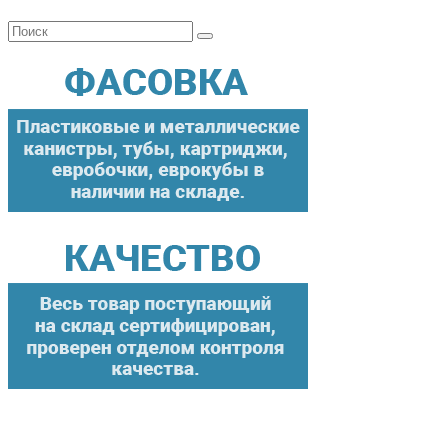
Поиск
для: