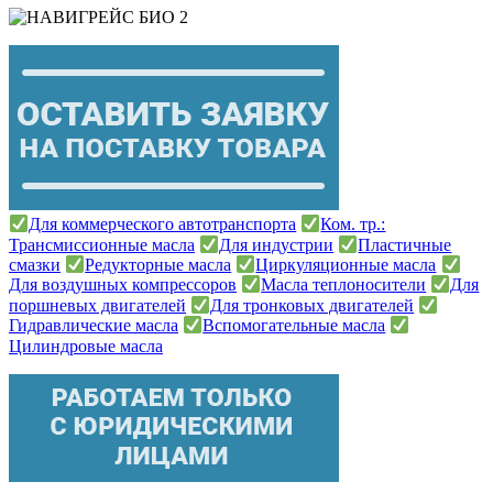
Для коммерческого автотранспорта
Ком. тр.:
Трансмиссионные масла
Для индустрии
Пластичные
смазки
Редукторные масла
Циркуляционные масла
Для воздушных компрессоров
Масла теплоносители
Для
поршневых двигателей
Для тронковых двигателей
Гидравлические масла
Вспомогательные масла
Цилиндровые масла