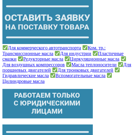
Для коммерческого автотранспорта
Ком. тр.:
Трансмиссионные масла
Для индустрии
Пластичные
смазки
Редукторные масла
Циркуляционные масла
Для воздушных компрессоров
Масла теплоносители
Для
поршневых двигателей
Для тронковых двигателей
Гидравлические масла
Вспомогательные масла
Цилиндровые масла