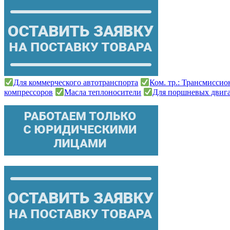
Для коммерческого автотранспорта
Ком. тр.: Трансмисси
компрессоров
Масла теплоносители
Для поршневых двиг