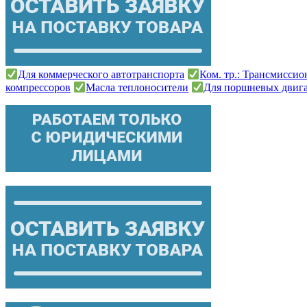
Для коммерческого автотранспорта
Ком. тр.: Трансмисси
компрессоров
Масла теплоносители
Для поршневых двиг