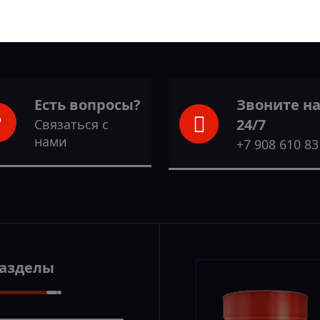
Есть вопросы?
Звоните н
24/7
Связаться с
нами
+7 908 610 83
Разделы