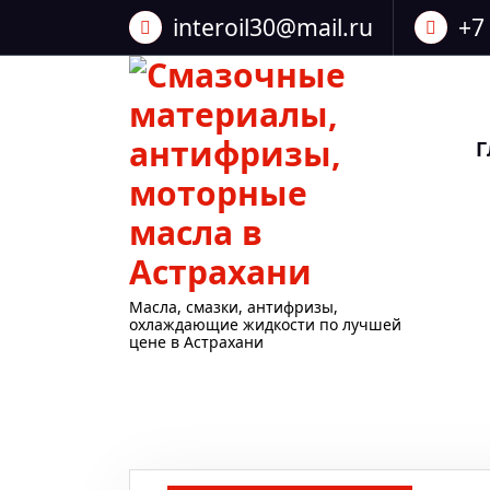
Перейти
interoil30@mail.ru
+7
к
содержанию
Г
Масла, смазки, антифризы,
охлаждающие жидкости по лучшей
цене в Астрахани