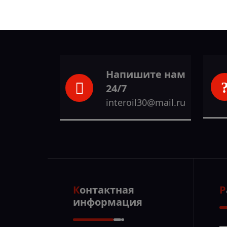
Напишите нам
24/7
interoil30@mail.ru
Контактная
информация