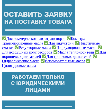
Для коммерческого автотранспорта
Ком. тр.:
Трансмиссионные масла
Для индустрии
Пластичные
смазки
Редукторные масла
Циркуляционные масла
Для воздушных компрессоров
Масла теплоносители
Для
поршневых двигателей
Для тронковых двигателей
Гидравлические масла
Вспомогательные масла
Цилиндровые масла