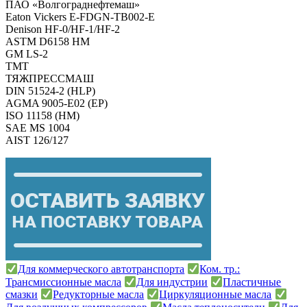
ПАО «Волгограднефтемаш»
Eaton Vickers E-FDGN-TB002-E
Denison HF-0/HF-1/HF-2
ASTM D6158 HM
GM LS-2
TMT
ТЯЖПРЕССМАШ
DIN 51524-2 (HLP)
AGMA 9005-E02 (EP)
ISO 11158 (HM)
SAE MS 1004
AIST 126/127
Для коммерческого автотранспорта
Ком. тр.:
Трансмиссионные масла
Для индустрии
Пластичные
смазки
Редукторные масла
Циркуляционные масла