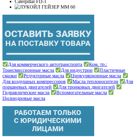
Caterpillar FD-1
Для коммерческого автотранспорта
Ком. тр.:
Трансмиссионные масла
Для индустрии
Пластичные
смазки
Редукторные масла
Циркуляционные масла
Для воздушных компрессоров
Масла теплоносители
Для
поршневых двигателей
Для тронковых двигателей
Гидравлические масла
Вспомогательные масла
Цилиндровые масла