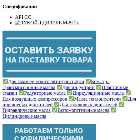
Спецификации
API CC
Для коммерческого автотранспорта
Ком. тр.:
Трансмиссионные масла
Для индустрии
Пластичные
смазки
Редукторные масла
Циркуляционные масла
Для воздушных компрессоров
Масла теплоносители
Для
поршневых двигателей
Для тронковых двигателей
Гидравлические масла
Вспомогательные масла
Цилиндровые масла