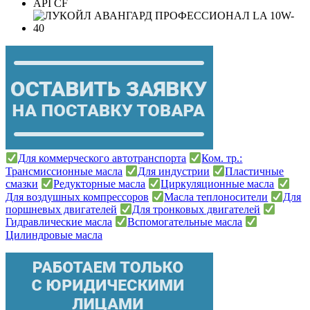
API CF
Для коммерческого автотранспорта
Ком. тр.:
Трансмиссионные масла
Для индустрии
Пластичные
смазки
Редукторные масла
Циркуляционные масла
Для воздушных компрессоров
Масла теплоносители
Для
поршневых двигателей
Для тронковых двигателей
Гидравлические масла
Вспомогательные масла
Цилиндровые масла