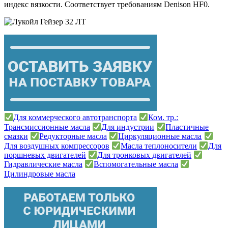
индекс вязкости. Соответствует требованиям Denison HF0.
Для коммерческого автотранспорта
Ком. тр.:
Трансмиссионные масла
Для индустрии
Пластичные
смазки
Редукторные масла
Циркуляционные масла
Для воздушных компрессоров
Масла теплоносители
Для
поршневых двигателей
Для тронковых двигателей
Гидравлические масла
Вспомогательные масла
Цилиндровые масла