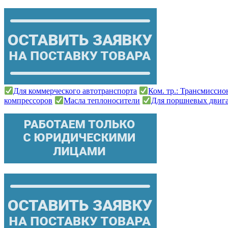
Для коммерческого автотранспорта
Ком. тр.: Трансмисси
компрессоров
Масла теплоносители
Для поршневых двиг