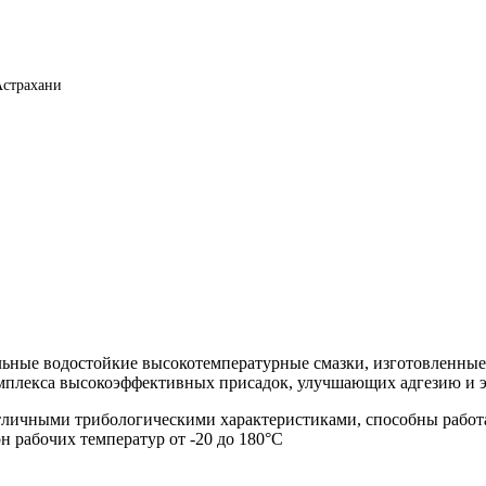
Астрахани
ые водостойкие высокотемпературные смазки, изготовленные н
омплекса высокоэффективных присадок, улучшающих адгезию и э
личными трибологическими характеристиками, способны работа
н рабочих температур от -20 до 180°С