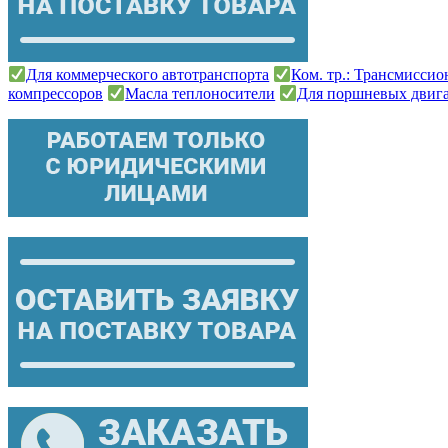
Для коммерческого автотранспорта
Ком. тр.: Трансмисси
компрессоров
Масла теплоносители
Для поршневых двиг