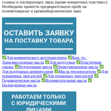
сплавах и изолирующих лаках (кроме конкретных пластмасс).
Необходимо провести предварительную пробу на
полиметакрилат и кремнийорганические лаки.
Для коммерческого автотранспорта
Ком. тр.:
Трансмиссионные масла
Для индустрии
Пластичные
смазки
Редукторные масла
Циркуляционные масла
Для воздушных компрессоров
Масла теплоносители
Для
поршневых двигателей
Для тронковых двигателей
Гидравлические масла
Вспомогательные масла
Цилиндровые масла